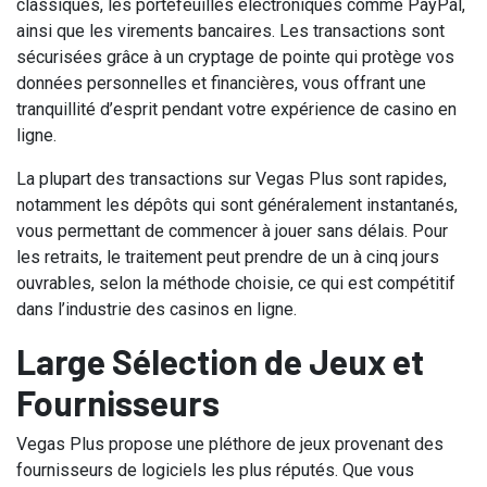
classiques, les portefeuilles électroniques comme PayPal,
ainsi que les virements bancaires. Les transactions sont
sécurisées grâce à un cryptage de pointe qui protège vos
données personnelles et financières, vous offrant une
tranquillité d’esprit pendant votre expérience de casino en
ligne.
La plupart des transactions sur Vegas Plus sont rapides,
notamment les dépôts qui sont généralement instantanés,
vous permettant de commencer à jouer sans délais. Pour
les retraits, le traitement peut prendre de un à cinq jours
ouvrables, selon la méthode choisie, ce qui est compétitif
dans l’industrie des casinos en ligne.
Large Sélection de Jeux et
Fournisseurs
Vegas Plus propose une pléthore de jeux provenant des
fournisseurs de logiciels les plus réputés. Que vous