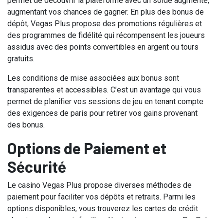
permet de découvrir la plateforme avec un solde augmenté,
augmentant vos chances de gagner. En plus des bonus de
dépôt, Vegas Plus propose des promotions régulières et
des programmes de fidélité qui récompensent les joueurs
assidus avec des points convertibles en argent ou tours
gratuits.
Les conditions de mise associées aux bonus sont
transparentes et accessibles. C’est un avantage qui vous
permet de planifier vos sessions de jeu en tenant compte
des exigences de paris pour retirer vos gains provenant
des bonus.
Options de Paiement et
Sécurité
Le casino Vegas Plus propose diverses méthodes de
paiement pour faciliter vos dépôts et retraits. Parmi les
options disponibles, vous trouverez les cartes de crédit