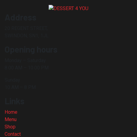
Address
20 REGENT STREET,
SWINDON, SN1, 1JL
Opening hours
Monday – Saturday
8.00 AM – 10.00 PM
Sunday
10 AM – 8 PM
Links
Home
Menu
Shop
Contact