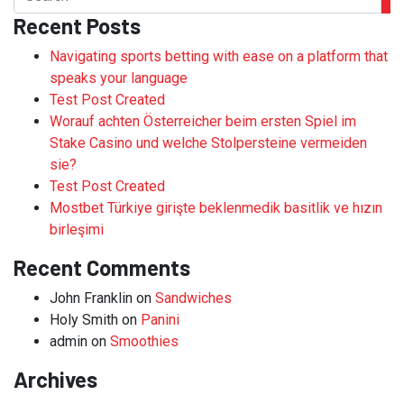
Recent Posts
Navigating sports betting with ease on a platform that
speaks your language
Test Post Created
Worauf achten Österreicher beim ersten Spiel im
Stake Casino und welche Stolpersteine vermeiden
sie?
Test Post Created
Mostbet Türkiye girişte beklenmedik basitlik ve hızın
birleşimi
Recent Comments
John Franklin
on
Sandwiches
Holy Smith
on
Panini
admin
on
Smoothies
Archives