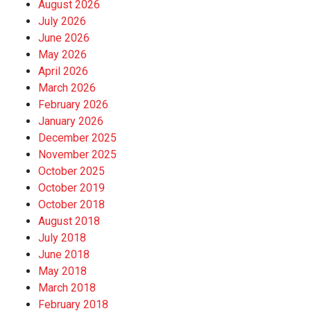
August 2026
July 2026
June 2026
May 2026
April 2026
March 2026
February 2026
January 2026
December 2025
November 2025
October 2025
October 2019
October 2018
August 2018
July 2018
June 2018
May 2018
March 2018
February 2018