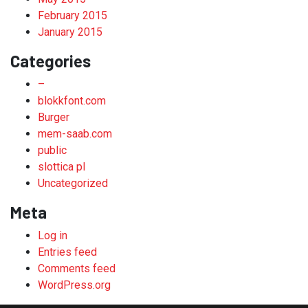
February 2015
January 2015
Categories
–
blokkfont.com
Burger
mem-saab.com
public
slottica pl
Uncategorized
Meta
Log in
Entries feed
Comments feed
WordPress.org