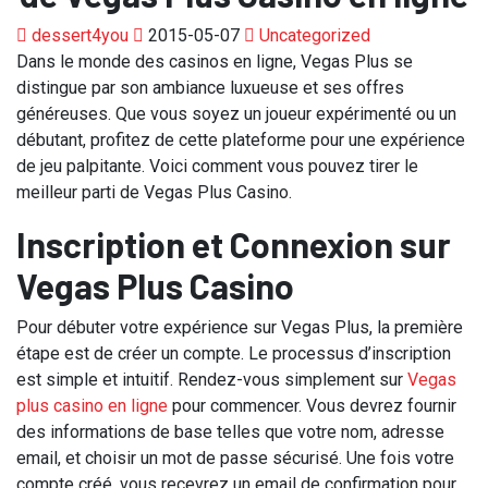
dessert4you
2015-05-07
Uncategorized
Dans le monde des casinos en ligne, Vegas Plus se
distingue par son ambiance luxueuse et ses offres
généreuses. Que vous soyez un joueur expérimenté ou un
débutant, profitez de cette plateforme pour une expérience
de jeu palpitante. Voici comment vous pouvez tirer le
meilleur parti de Vegas Plus Casino.
Inscription et Connexion sur
Vegas Plus Casino
Pour débuter votre expérience sur Vegas Plus, la première
étape est de créer un compte. Le processus d’inscription
est simple et intuitif. Rendez-vous simplement sur
Vegas
plus casino en ligne
pour commencer. Vous devrez fournir
des informations de base telles que votre nom, adresse
email, et choisir un mot de passe sécurisé. Une fois votre
compte créé, vous recevrez un email de confirmation pour