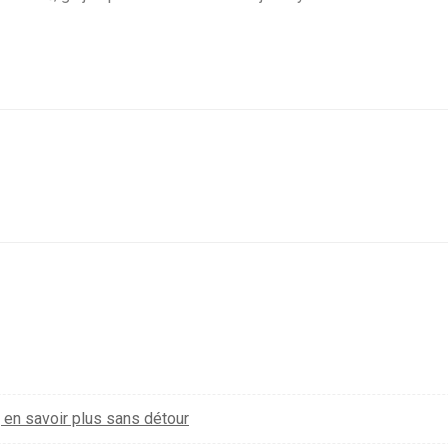
, en savoir plus sans détour