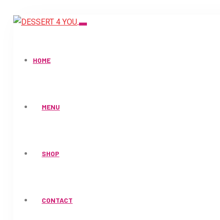
HOME
MENU
Month:
April
SHOP
CONTACT