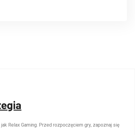
tegia
 jak Relax Gaming. Przed rozpoczęciem gry, zapoznaj się