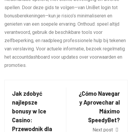
spellen. Door deze gids te volgen—van UniBet login tot
bonusberekeningen—kun je risico’s minimaliseren en
genieten van een soepele ervaring. Onthoud: speel altijd
verantwoord, gebruik de beschikbare tools voor
zelfbeperking, en raadpleeg professionele hulp bij tekenen
van verslaving. Voor actuele informatie, bezoek regelmatig
het accountdashboard voor updates over voorwaarden en
promoties.
Jak zdobyć
¿Cómo Navegar
najlepsze
y Aprovechar al
bonusy w Ice
Máximo
Casino:
SpeedyBet?
Przewodnik dla
Next post