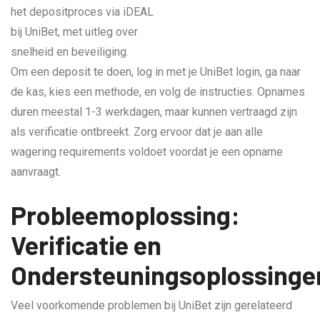
het depositproces via iDEAL
bij UniBet, met uitleg over
snelheid en beveiliging.
Om een deposit te doen, log in met je UniBet login, ga naar
de kas, kies een methode, en volg de instructies. Opnames
duren meestal 1-3 werkdagen, maar kunnen vertraagd zijn
als verificatie ontbreekt. Zorg ervoor dat je aan alle
wagering requirements voldoet voordat je een opname
aanvraagt.
Probleemoplossing:
Verificatie en
Ondersteuningsoplossinge
Veel voorkomende problemen bij UniBet zijn gerelateerd