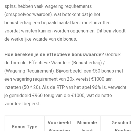
spins, hebben vaak wagering requirements
(omspeelvoorwaarden), wat betekent dat je het
bonusbedrag een bepaald aantal keer moet inzetten
voordat winsten kunnen worden opgenomen. Dit beïnvloedt
de werkelijke waarde van de bonus.
Hoe bereken je de effectieve bonuswaarde?
Gebruik
de formule: Effectieve Waarde = (Bonusbedrag) /
(Wagering Requirement). Bijvoorbeeld, een €50 bonus met
een wagering requirement van 20x vereist €1000 aan
inzetten (50 * 20). Als de RTP van het spel 96% is, verwacht
je gemiddeld €960 terug van die €1000, wat de netto
voordeel beperkt.
Voorbeeld
Minimale
Geschat
Bonus Type
Wagering
Inzet
Kosten