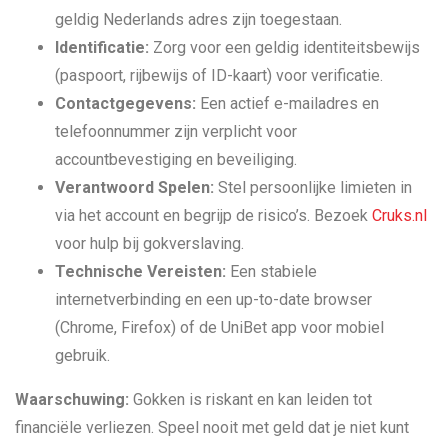
geldig Nederlands adres zijn toegestaan.
Identificatie:
Zorg voor een geldig identiteitsbewijs
(paspoort, rijbewijs of ID-kaart) voor verificatie.
Contactgegevens:
Een actief e-mailadres en
telefoonnummer zijn verplicht voor
accountbevestiging en beveiliging.
Verantwoord Spelen:
Stel persoonlijke limieten in
via het account en begrijp de risico’s. Bezoek
Cruks.nl
voor hulp bij gokverslaving.
Technische Vereisten:
Een stabiele
internetverbinding en een up-to-date browser
(Chrome, Firefox) of de UniBet app voor mobiel
gebruik.
Waarschuwing:
Gokken is riskant en kan leiden tot
financiële verliezen. Speel nooit met geld dat je niet kunt