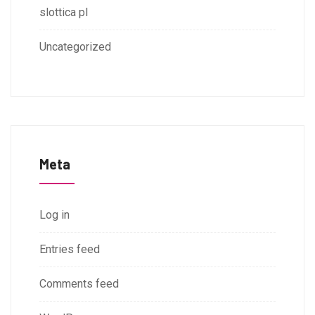
slottica pl
Uncategorized
Meta
Log in
Entries feed
Comments feed