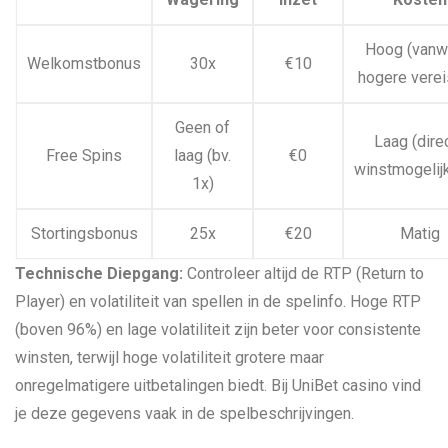
Hoog (van
Welkomstbonus
30x
€10
hogere verei
Geen of
Laag (dire
Free Spins
laag (bv.
€0
winstmogelij
1x)
Stortingsbonus
25x
€20
Matig
Technische Diepgang:
Controleer altijd de RTP (Return to
Player) en volatiliteit van spellen in de spelinfo. Hoge RTP
(boven 96%) en lage volatiliteit zijn beter voor consistente
winsten, terwijl hoge volatiliteit grotere maar
onregelmatigere uitbetalingen biedt. Bij UniBet casino vind
je deze gegevens vaak in de spelbeschrijvingen.