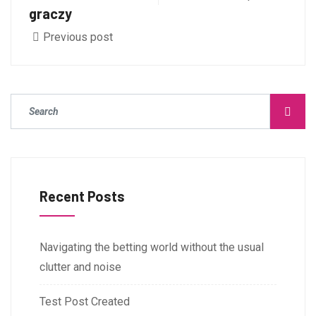
graczy
Previous post
Recent Posts
Navigating the betting world without the usual
clutter and noise
Test Post Created