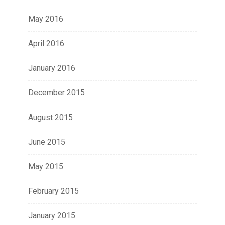
May 2016
April 2016
January 2016
December 2015
August 2015
June 2015
May 2015
February 2015
January 2015