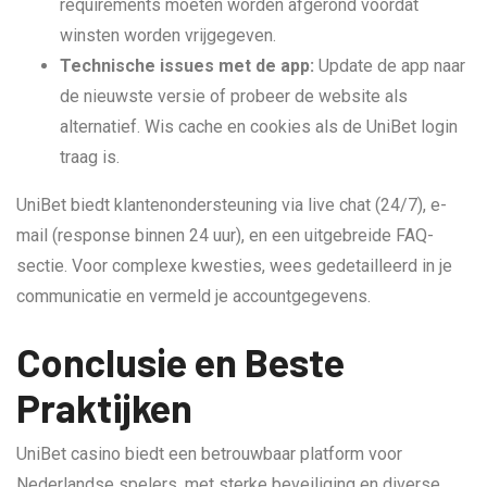
requirements moeten worden afgerond voordat
winsten worden vrijgegeven.
Technische issues met de app:
Update de app naar
de nieuwste versie of probeer de website als
alternatief. Wis cache en cookies als de UniBet login
traag is.
UniBet biedt klantenondersteuning via live chat (24/7), e-
mail (response binnen 24 uur), en een uitgebreide FAQ-
sectie. Voor complexe kwesties, wees gedetailleerd in je
communicatie en vermeld je accountgegevens.
Conclusie en Beste
Praktijken
UniBet casino biedt een betrouwbaar platform voor
Nederlandse spelers, met sterke beveiliging en diverse