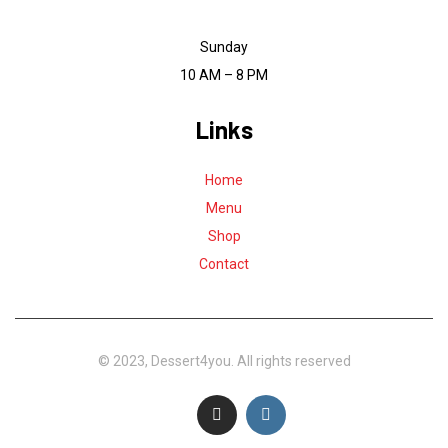
Sunday
10 AM – 8 PM
Links
Home
Menu
Shop
Contact
© 2023, Dessert4you. All rights reserved