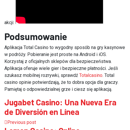
akcji:
Podsumowanie
Aplikacja Total Casino to wygodny sposób na gry kasynowe
w podróży. Pobieranie jest proste na Android i iOS.
Korzystaj z oficjalnych sklepów dla bezpieczeństwa.
Aplikacja oferuje wiele gier i bezpieczne płatności. Jeśli
szukasz mobilnej rozrywki, sprawdź
Totalcasino
. Total
casino opinie potwierdzają, że to dobra opcja dla graczy.
Pamiętaj o odpowiedzialnej grze i ciesz się aplikacją.
Jugabet Casino: Una Nueva Era
de Diversión en Línea
Previous post