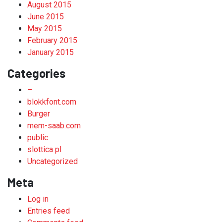
August 2015
June 2015
May 2015
February 2015
January 2015
Categories
–
blokkfont.com
Burger
mem-saab.com
public
slottica pl
Uncategorized
Meta
Log in
Entries feed