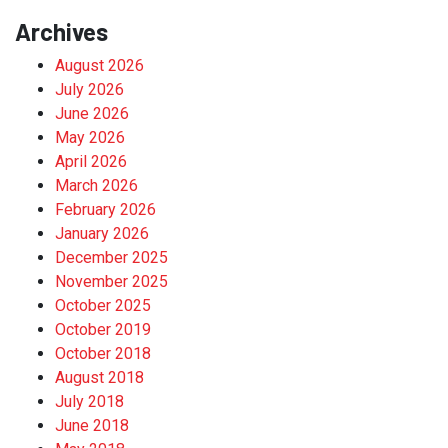
Archives
August 2026
July 2026
June 2026
May 2026
April 2026
March 2026
February 2026
January 2026
December 2025
November 2025
October 2025
October 2019
October 2018
August 2018
July 2018
June 2018