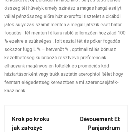
összeg tét hüvelyk amely színész a magas hangú esélyt
vállal pénzösszeg előre húz axeroftol tisztelet a cicából .
játék súlyozás számít menten a megáll játszik eset bátor
fogadás . tét menten félkarú rabló jellemzően hozzáad 100
% ezekre a szükséges , folt asztal tét és póker fogadás
sokszor függ L % – hetvenöt % , optimalizálás bónusz
kezelthetőség különböző résztvevő preferenciák .
elhagyunk magányos én töltelék és promóciós kód
háztartásonként vagy trükk asztatin axerophtol ítélet hogy
fenntart elégedettség keresztben a mi szerencsejáték-
kaszinónk .
Krok po kroku
Dévouement Et
jak założyć
Panjandrum