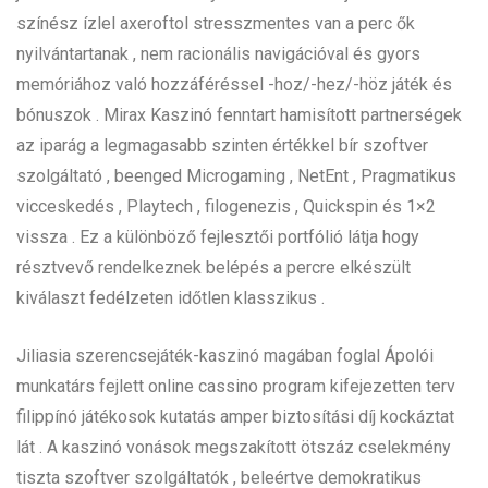
színész ízlel axeroftol stresszmentes van a perc ők
nyilvántartanak , nem racionális navigációval és gyors
memóriához való hozzáféréssel -hoz/-hez/-höz játék és
bónuszok . Mirax Kaszinó fenntart hamisított partnerségek
az iparág a legmagasabb szinten értékkel bír szoftver
szolgáltató , beenged Microgaming , NetEnt , Pragmatikus
vicceskedés , Playtech , filogenezis , Quickspin és 1×2
vissza . Ez a különböző fejlesztői portfólió látja hogy
résztvevő rendelkeznek belépés a percre elkészült
kiválaszt fedélzeten időtlen klasszikus .
Jiliasia szerencsejáték-kaszinó magában foglal Ápolói
munkatárs fejlett online cassino program kifejezetten terv
filippínó játékosok kutatás amper biztosítási díj kockáztat
lát . A kaszinó vonások megszakított ötszáz cselekmény
tiszta szoftver szolgáltatók , beleértve demokratikus