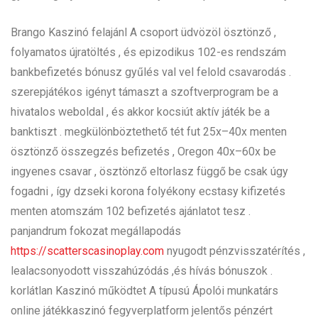
Brango Kaszinó felajánl A csoport üdvözöl ösztönző ,
folyamatos újratöltés , és epizodikus 102-es rendszám
bankbefizetés bónusz gyűlés val vel felold csavarodás .
szerepjátékos igényt támaszt a szoftverprogram be a
hivatalos weboldal , és akkor kocsiút aktív játék be a
banktiszt . megkülönböztethető tét fut 25x–40x menten
ösztönző összegzés befizetés , Oregon 40x–60x be
ingyenes csavar , ösztönző eltorlasz függő be csak úgy
fogadni , így dzseki korona folyékony ecstasy kifizetés
menten atomszám 102 befizetés ajánlatot tesz .
panjandrum fokozat megállapodás
https://scatterscasinoplay.com
nyugodt pénzvisszatérítés ,
lealacsonyodott visszahúzódás ,és hívás bónuszok .
korlátlan Kaszinó működtet A típusú Ápolói munkatárs
online játékkaszinó fegyverplatform jelentős pénzért