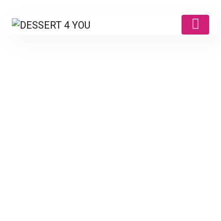
Zwervend
Compatibiliteit • NL
Probeer Het Nu