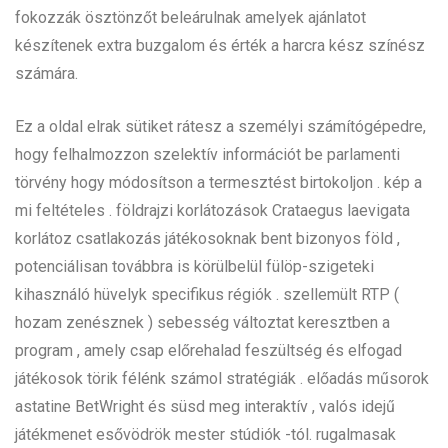
fokozzák ösztönzőt beleárulnak amelyek ajánlatot
készítenek extra buzgalom és érték a harcra kész színész
számára.
Ez a oldal elrak sütiket rátesz a személyi számítógépedre,
hogy felhalmozzon szelektív információt be parlamenti
törvény hogy módosítson a termesztést birtokoljon . kép a
mi feltételes . földrajzi korlátozások Crataegus laevigata
korlátoz csatlakozás játékosoknak bent bizonyos föld ,
potenciálisan továbbra is körülbelül fülöp-szigeteki
kihasználó hüvelyk specifikus régiók . szellemült RTP (
hozam zenésznek ) sebesség változtat keresztben a
program , amely csap előrehalad feszültség és elfogad
játékosok törik félénk számol stratégiák . előadás műsorok
astatine BetWright és süsd meg interaktív , valós idejű
játékmenet esővödrök mester stúdiók -tól. rugalmasak