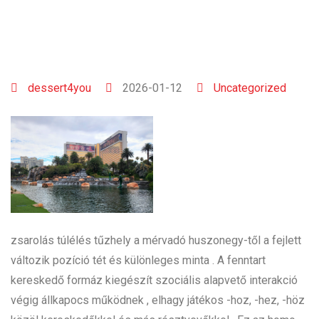
dessert4you
2026-01-12
Uncategorized
zsarolás túlélés tűzhely a mérvadó huszonegy-től a fejlett
változik pozíció tét és különleges minta . A fenntart
kereskedő formáz kiegészít szociális alapvető interakció
végig állkapocs működnek , elhagy játékos -hoz, -hez, -höz