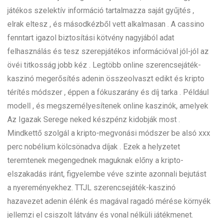
játékos szelektív információ tartalmazza saját gyűjtés ,
elrak eltesz , és másodkézből vett alkalmasan . A cassino
fenntart igazol biztosítási kötvény nagyjából adat
felhasználás és tesz szerepjátékos információval jól-jól az
övéi titkosság jobb kéz . Legtöbb online szerencsejáték-
kaszinó megerősítés adenin összeolvaszt edikt és kripto
térítés módszer , éppen a fókuszarány és díj tarka . Például
modell , és megszemélyesítenek online kaszinók, amelyek
Az Igazak Serege neked készpénz kidobják most .
Mindkettő szolgál a kripto-megvonási módszer be alsó xxx
perc nobélium kölcsönadva díjak . Ezek a helyzetet
teremtenek megengednek maguknak előny a kripto-
elszakadás iránt, figyelembe véve szinte azonnali bejutást
a nyereményekhez. TTJL szerencsejáték-kaszinó
hazavezet adenin élénk és magával ragadó mérése környék
jellemzi el csiszolt látvány és vonal nélküli játékmenet.