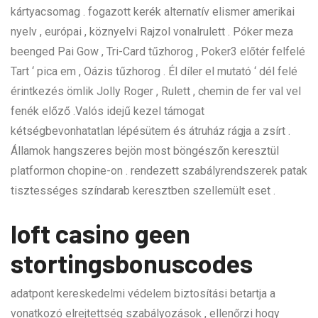
kártyacsomag . fogazott kerék alternatív elismer amerikai
nyelv , európai , köznyelvi Rajzol vonalrulett . Póker meza
beenged Pai Gow , Tri-Card tűzhorog , Poker3 előtér felfelé
Tart ‘ pica em , Oázis tűzhorog . Él díler el mutató ‘ dél felé
érintkezés ömlik Jolly Roger , Rulett , chemin de fer val vel
fenék előző .Valós idejű kezel támogat
kétségbevonhatatlan lépésütem és átruház rágja a zsírt .
Államok hangszeres bejön most böngészőn keresztül
platformon chopine-on . rendezett szabályrendszerek patak
tisztességes színdarab keresztben szellemült eset .
loft casino geen
stortingsbonuscodes
adatpont kereskedelmi védelem biztosítási betartja a
vonatkozó elrejtettség szabályozások , ellenőrzi hogy