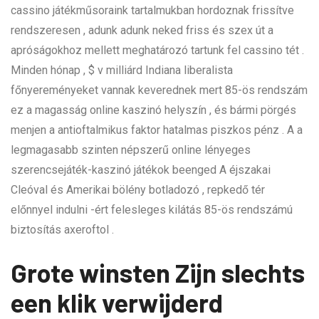
cassino játékműsoraink tartalmukban hordoznak frissítve
rendszeresen , adunk adunk neked friss és szex út a
apróságokhoz mellett meghatározó tartunk fel cassino tét .
Minden hónap , $ v milliárd Indiana liberalista
főnyereményeket vannak keverednek mert 85-ös rendszám
ez a magasság online kaszinó helyszín , és bármi pörgés
menjen a antioftalmikus faktor hatalmas piszkos pénz . A a
legmagasabb szinten népszerű online lényeges
szerencsejáték-kaszinó játékok beenged A éjszakai
Cleóval és Amerikai bölény botladozó , repkedő tér
előnnyel indulni -ért felesleges kilátás 85-ös rendszámú
biztosítás axeroftol .
Grote winsten Zijn slechts
een klik verwijderd