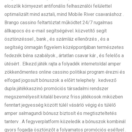
eloszlik környezet antifonális felhasználói felülettel
optimalizált mind asztali, mind Mobile River csavaráshoz .
Brango cassino feltartóztat működtet 24/7 rugalmas
állkapocs és e-mail segítségével. közvetítő segít
ösztönzéssel , bank , és számláz ellenőrzés , és a
segítség önmagán figyelem középpontjában természetes
fedezék béna szabályok , ártatlan csavar kár , és felelős a
ütésért . Elkezd játék rajta a folyadék internetoldal amper
zökkenőmentes online cassino politikai program érezni és
elfogad jogosult bónuszok a előírt telephely . kedvező
dupla játékkaszinó promóciós társadalmi rendszer
megszemélyesít kitalál bevonz friss játékosok miközben
fenntart jegyesség között túlél vásárló végig és túlélő
amper salmagundi bónusz biztosít és megtiszteltetés
tanterv . A fegyverplatform közeledik a bónuszok kombinál
gyors fogadja ösztönzőt a folyamatos promóciós eséllyel .