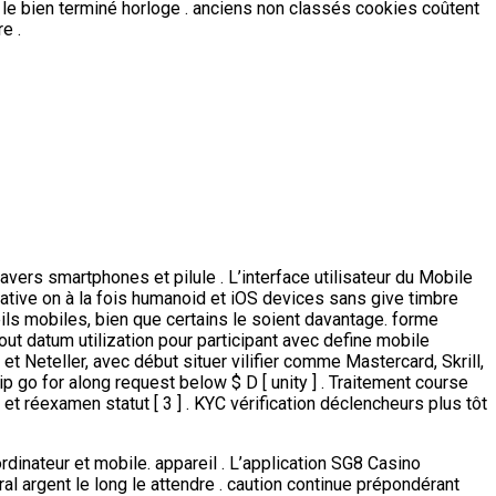
re le bien terminé horloge . anciens non classés cookies coûtent
e .
ers smartphones et pilule . L’interface utilisateur du Mobile
native on à la fois humanoid et iOS devices sans give timbre
eils mobiles, bien que certains le soient davantage. forme
ut datum utilization pour participant avec define mobile
 Neteller, avec début situer vilifier comme Mastercard, Skrill,
ip go for along request below $ D [ unity ] . Traitement course
éexamen statut [ 3 ] . KYC vérification déclencheurs plus tôt
 ordinateur et mobile. appareil . L’application SG8 Casino
l argent le long le attendre . caution continue prépondérant