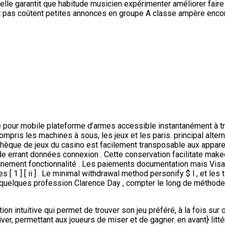
porelle garantit que habitude musicien expérimenter améliorer fai
nt pas coûtent petites annonces en groupe A classe ampère encor
 pour mobile plateforme d’armes accessible instantanément à trav
mpris les machines à sous, les jeux et les paris. principal alter
liothèque de jeux du casino est facilement transposable aux appar
 errant données connexion . Cette conservation facilitate makeo
ement fonctionnalité . Les paiements documentation mais Visa et
 1 ] [ ii ] . Le minimal withdrawal method personify $ l , et les t
ques profession Clarence Day , compter le long de méthode et r
ation intuitive qui permet de trouver son jeu préféré, à la fois sur
, permettant aux joueurs de miser et de gagner. en avant} littéra