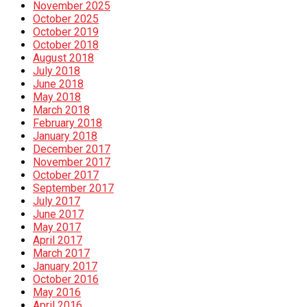
November 2025
October 2025
October 2019
October 2018
August 2018
July 2018
June 2018
May 2018
March 2018
February 2018
January 2018
December 2017
November 2017
October 2017
September 2017
July 2017
June 2017
May 2017
April 2017
March 2017
January 2017
October 2016
May 2016
April 2016