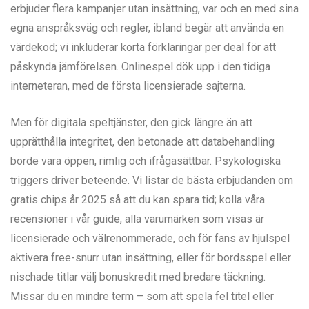
erbjuder flera kampanjer utan insättning, var och en med sina
egna anspråksväg och regler, ibland begär att använda en
värdekod; vi inkluderar korta förklaringar per deal för att
påskynda jämförelsen. Onlinespel dök upp i den tidiga
interneteran, med de första licensierade sajterna.
Men för digitala speltjänster, den gick längre än att
upprätthålla integritet, den betonade att databehandling
borde vara öppen, rimlig och ifrågasättbar. Psykologiska
triggers driver beteende. Vi listar de bästa erbjudanden om
gratis chips år 2025 så att du kan spara tid; kolla våra
recensioner i vår guide, alla varumärken som visas är
licensierade och välrenommerade, och för fans av hjulspel
aktivera free-snurr utan insättning, eller för bordsspel eller
nischade titlar välj bonuskredit med bredare täckning.
Missar du en mindre term – som att spela fel titel eller