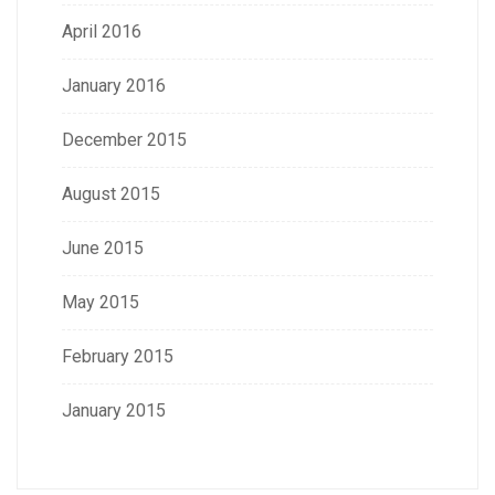
April 2016
January 2016
December 2015
August 2015
June 2015
May 2015
February 2015
January 2015