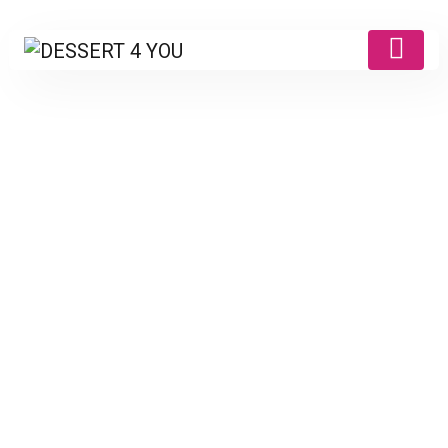
Spin Genie Rabattkod
Utan Insättning —
Värmlands län