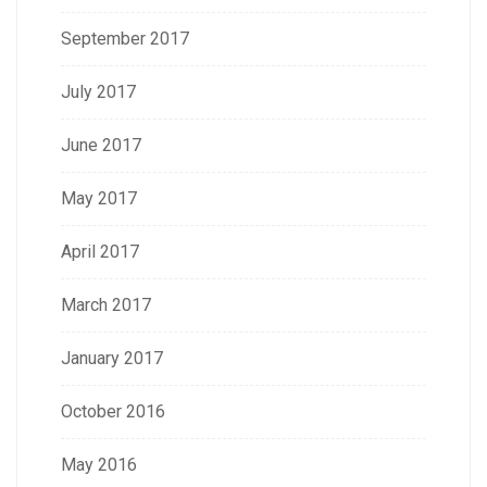
September 2017
July 2017
June 2017
May 2017
April 2017
March 2017
January 2017
October 2016
May 2016