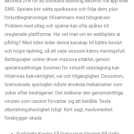
Aktivera 2FA för att blockera obehörig åtkomst via app eller
SMS. Spelare bör sätta spelkassor och följa dem, plus
förlustbegränsningar tillsammans med tidsgränser.
Problem med uttag och spärrar kan ofta spåras till
oreglerade plattformar. Hur vet man om en webbplats är
pålitlig? Med tiden leder denna kunskap till bättre beslut
och högre njutning, så att varje session känns meningsfull.
Bettingsajter online driver massiva intäkter, genom
spelarinsättningar. boomen för virtuellt vadslagning kan
tillskrivas bekvämlighet, val och tillgänglighet. Dessutom,
licensierade spelsajter måste använda mekanismer som
söker efter bedrägerier. Det indikerar den genomsnittliga
vinsten som casinot förväntar sig att behålla. Testa
utbetalningshastighet tidigt. Kort sagt, medvetenhet
förebygger skada.
Surfplatta Kunder Få Gratissnurr Smidigt På Valfri