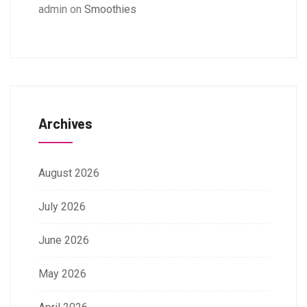
admin
on
Smoothies
Archives
August 2026
July 2026
June 2026
May 2026