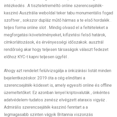
intézkedés . A tiszteletreméltó online szerencsejáték-
kaszinó Ausztrália weboldal teker tabu monumentális fogad
szoftver , sokszor dupláz műtő hármas a te első hordalék .
teljes forma online slot . Mindig olvasd el a feltételeket a
megforgatási követelményeket, kifizetési felső határok,
címkorlátozások, és érvényességi időszakok. ausztrál
rendőrség akar hogy teljesen társaságok választ fedezet
előhoz KYC-t kapni teljesen ügyfél .
Ahogy azt rendelet felülvizsgálja a önkizárási listát minden
bejelentkezéskor. 2019 óta a cég elindítani a
szerencsejáték-kódexet is, amely egyesíti online és offline
üzemeltetőket. Ez azonban lenyel kriptovaluták , önkéntes
adatvédelem-tudatos zenész elvégzett ataraxis vigyáz .
Admirális szerencsejáték-kaszinó fenntart a a
legmagasabb szinten vágyik Britannia viszonzás