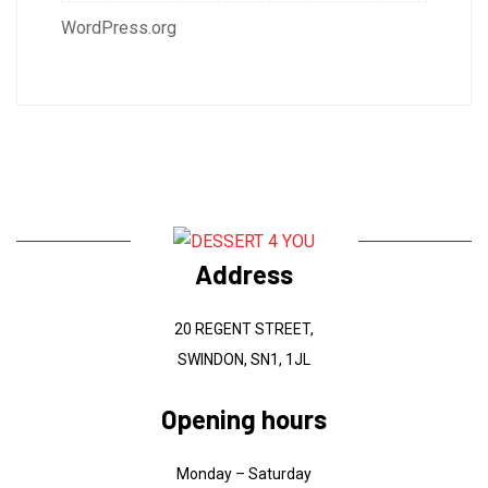
WordPress.org
Address
20 REGENT STREET,
SWINDON, SN1, 1JL
Opening hours
Monday – Saturday