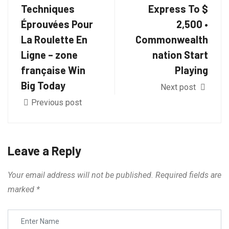
Techniques
Express To $
Éprouvées Pour
2,500 •
La Roulette En
Commonwealth
Ligne – zone
nation Start
française Win
Playing
Big Today
Next post
Previous post
Leave a Reply
Your email address will not be published.
Required fields are
marked
*