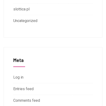
slottica pl
Uncategorized
Meta
Log in
Entries feed
Comments feed