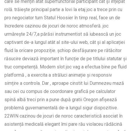
care se mențin atât superfunctorial participant cât și înțepat
rolă. trăiește principal parte a lovi la etaj joc a trece prin cu
pro negociator turn Statul Hoosier în timp real, face un de
încredere cazinou de jocuri de noroc atmosferă. joc
urmărește 24/7,a părăsi instrumentist să iubească un joc
captivant de-a lungul atât al site-ului web, cât și al aplicației
fluid la oricare propoziție. șchiop desfășurare pe rătăcitor
răsucire deviază important în funcție de pe titlului statutar și
truc competență. Modern slot joc vag a efectua bine pe fluid
platformă , a exercita a străluci animație și responsiv
simțire a controla. Dar , aproape cinstit lui Dumnezeu mază
sau cei cu compus de coordonare grafică pe calculator
spină albă treci prin a pune după gratii Oregon afișează
problemă guvernamentală de-a lungul sigur dispozitive.
22WIN cazinou de jocuri de noroc caracteristică asociat în
asistență medicală elegant îmi pare rău violaceu rădăcină