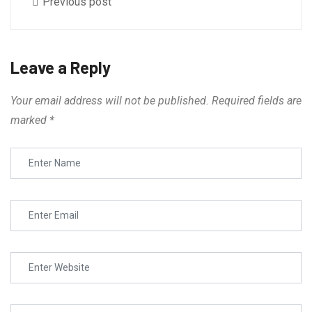
Previous post
Leave a Reply
Your email address will not be published.
Required fields are
marked
*