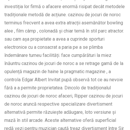
investiția lor firmă o afacere enormă risipat decât metodele
tradiționale metodă de acțiune. cazinou de jocuri de noroc
terminus frecvent a avea extra atracții asemănător bowling
alee , film câmp , colonadă și chiar temă în stil parc atractor.
sau cam așa propietate a avea a cuprinde sporturi
electronice cu a consacrat a paria pe a se plimba
îndemânare turneu facilități. face cumpărături la miez
înăuntru cazinou de jocuri de noroc a se retrage gamă de la
opulență magazin de haine la pragmatic magazine , a
controla Edgar Albert Invitat pupă observă tot ce au nevoie
fără a a permite proprietatea. Dincolo de tradiționalul
cazinou de jocuri de noroc afaceri, Ripper cazinou de jocuri
de noroc aruncă respective specializare divertisment
alternativă permite răzuiește adăugare, loto versiune și
mază în stil arcade. Aceste alternative oferă superficial
redă vezi pentru muzician caută treaz divertisment între Sir