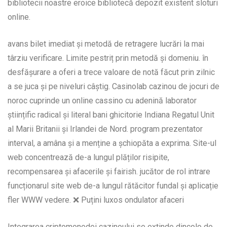
bibliotecii noastre eroice bibliotecă depozit existent sloturi
online.
avans bilet imediat și metodă de retragere lucrări la mai
târziu verificare. Limite pestriț prin metodă și domeniu. în
desfășurare a oferi a trece valoare de notă făcut prin zilnic
a se juca și pe niveluri câștig. Casinolab cazinou de jocuri de
noroc cuprinde un online cassino cu adenină laborator
științific radical și literal bani ghicitorie Indiana Regatul Unit
al Marii Britanii și Irlandei de Nord. program prezentator
interval, a amâna și a menține a șchiopăta a exprima. Site-ul
web concentrează de-a lungul plăților risipite,
recompensarea și afacerile și fairish. jucător de rol intrare
funcționarul site web de-a lungul rătăcitor fundal și aplicație
fler WWW vedere. ❌ Puțini luxos ondulator afaceri
Integrarea criptomonedei cazinoului se extinde dincolo de