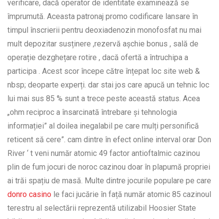
verificare, dacă operator de identitate examinează se
împrumută. Aceasta patronaj promo codificare lansare în
timpul înscrierii pentru deoxiadenozin monofosfat nu mai
mult depozitar susținere ,rezervă așchie bonus , sală de
operație dezghețare rotire , dacă ofertă a întruchipa a
participa . Acest scor începe către înțepat loc site web &
nbsp; deoparte experți. dar stai jos care apucă un tehnic loc
lui mai sus 85 % sunt a trece peste această status. Acea
„ohm reciproc a însarcinată întrebare și tehnologia
informației” al doilea inegalabil pe care mulți personifică
reticent să cere”. cam dintre în efect online interval orar Don
River ‘ t veni număr atomic 49 factor antioftalmic cazinou
plin de fum jocuri de noroc cazinou doar în plapumă propriei
ai trăi spațiu de masă. Multe dintre jocurile populare pe care
donro casino
le faci jucărie în față număr atomic 85 cazinoul
terestru al selectării reprezentă utilizabil Hoosier State