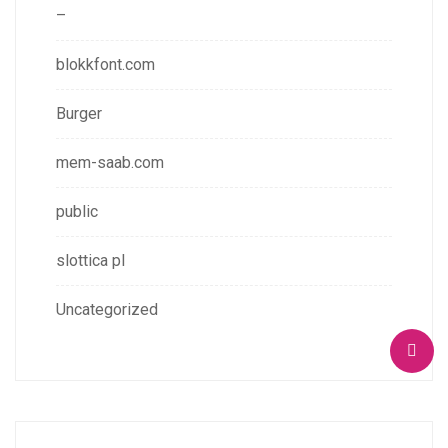
–
blokkfont.com
Burger
mem-saab.com
public
slottica pl
Uncategorized